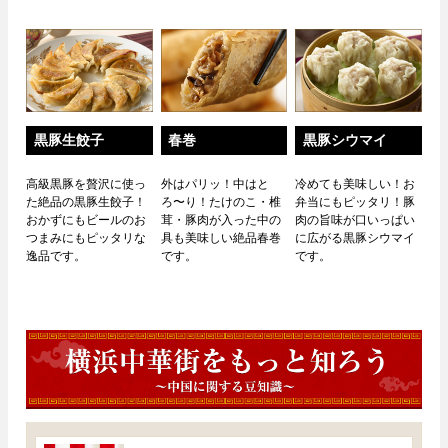
黒豚生餃子
春巻
黒豚シウマイ
高級黒豚を贅沢に使っ
外はパリッ！中はと
冷めても美味しい！お
た絶品の黒豚生餃子！
ろ〜り！たけのこ・椎
弁当にもピッタリ！豚
おかずにもビールのお
茸・豚肉が入った中の
肉の旨味が口いっぱい
つまみにもピッタリな
具も美味しい絶品春巻
に広がる黒豚シウマイ
逸品です。
です。
です。