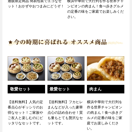
通販限定商品 簡易包装でエコなセ
横浜中華街で大行列を作る世界チャ
ット！おかずやおつまみにどうぞ！
ンピオンの肉まん！食べ歩きグルメ
の定番の味をご家庭でお楽しみくだ
さい。
敬愛セット
最愛セット
肉まん
【送料無料】人気の定
【送料無料】フカヒレ
横浜中華街で大行列を
番点心がギッシリのお
まんなどが入った豪華
作る世界チャンピオン
得なセット！ご家族や
点心の詰め合わせ！質
の肉まん！食べ歩きグ
ご友人と楽しむのにピ
も量もとても贅沢なセ
ルメの定番の味をご家
ッタリなセットです。
ットです。
庭でお楽しみくださ
い。