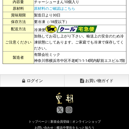
内容量
チャーシューまん10個入り
原材料
原材料のご確認はこちら
賞味期限
製造日より30日
保存方法
要冷凍（-18度以下）
配送方法
冷凍便
加熱してお召し上がり下さい。輸送上の安全のため冷
ご注意ください
凍状態にしてあります。ご家庭でも冷凍で保存してく
ださい。
有限会社ミック
製造者
神奈川県横浜市中区不老町1-1-14関内駅前エスビル7階
ログイン
お買い物ガイド
トップページ
|
新規会員登録
|
オンラインショップ
お問い合わせ
|
横浜中華街をもっと知ろう