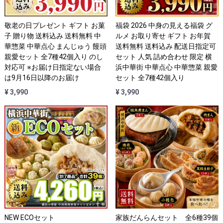
敬老の日プレゼント ギフト お菓
福袋 2026 中身の見える福袋 グ
子 贈り物 送料込み 送料無料 中
ルメ お取り寄せ ギフト お年賀
華惣菜 中華点心 まんじゅう 饅頭
送料無料 送料込み 配送日指定可
親愛セット 全7種42個入り のし
セット 人気 詰め合わせ 限定 横
対応可 ※お届け日指定ない場合
浜中華街 中華点心 中華惣菜 親愛
は9月16日以降のお届け
セット 全7種42個入り
¥ 3,990
¥ 3,990
NEW ECOセット
家族だんらんセット 全6種39個