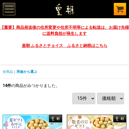
【重要】商品発送後の住所変更や住所不明等による転送は、お届け先様
に送料負担が発生します
皇朝 ふるさとチョイス ふるさと納税はこちら
全商品
用途から選ぶ
14
件
の商品がみつかりました。