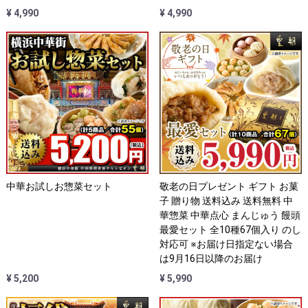
¥ 4,990
¥ 4,990
中華お試しお惣菜セット
敬老の日プレゼント ギフト お菓
子 贈り物 送料込み 送料無料 中
華惣菜 中華点心 まんじゅう 饅頭
最愛セット 全10種67個入り のし
対応可 ※お届け日指定ない場合
は9月16日以降のお届け
¥ 5,200
¥ 5,990