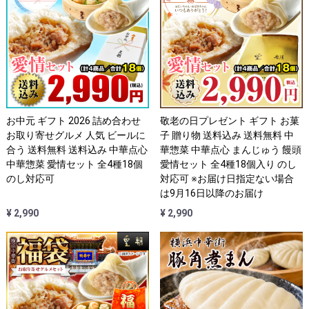
お中元 ギフト 2026 詰め合わせ
敬老の日プレゼント ギフト お菓
お取り寄せグルメ 人気 ビールに
子 贈り物 送料込み 送料無料 中
合う 送料無料 送料込み 中華点心
華惣菜 中華点心 まんじゅう 饅頭
中華惣菜 愛情セット 全4種18個
愛情セット 全4種18個入り のし
のし対応可
対応可 ※お届け日指定ない場合
は9月16日以降のお届け
¥ 2,990
¥ 2,990