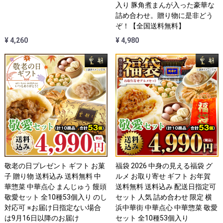
入り 豚角煮まんが入った豪華な
詰め合わせ。贈り物に是非どう
ぞ！【全国送料無料】
¥ 4,260
¥ 4,980
敬老の日プレゼント ギフト お菓
福袋 2026 中身の見える福袋 グ
子 贈り物 送料込み 送料無料 中
ルメ お取り寄せ ギフト お年賀
華惣菜 中華点心 まんじゅう 饅頭
送料無料 送料込み 配送日指定可
敬愛セット 全10種53個入り のし
セット 人気 詰め合わせ 限定 横
対応可 ※お届け日指定ない場合
浜中華街 中華点心 中華惣菜 敬愛
は9月16日以降のお届け
セット 全10種53個入り