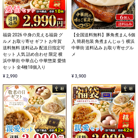
福袋 2026 中身の見える福袋 グ
【全国送料無料】豚角煮まん 6個
ルメ お取り寄せ ギフト お年賀
入 簡易包装 角煮まんじゅう 横浜
送料無料 送料込み 配送日指定可
中華街 送料込み お取り寄せグル
セット 人気 詰め合わせ 限定 横
メ
浜中華街 中華点心 中華惣菜 愛情
セット 全4種18個入り
¥ 2,990
¥ 3,900