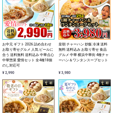
お中元 ギフト 2026 詰め合わせ
皇朝 チャーハン 炒飯 冷凍 送料
お取り寄せグルメ 人気 ビールに
無料 送料込み お取り寄せ 食品
合う 送料無料 送料込み 中華点心
グルメ 中華 横浜中華街 4種チャ
中華惣菜 愛情セット 全4種18個
ーハン＆ワンタンスープセット
のし対応可
¥ 2,990
¥ 3,980