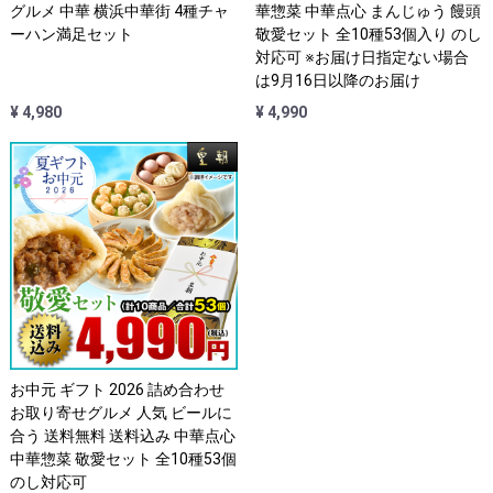
グルメ 中華 横浜中華街 4種チャ
華惣菜 中華点心 まんじゅう 饅頭
ーハン満足セット
敬愛セット 全10種53個入り のし
対応可 ※お届け日指定ない場合
は9月16日以降のお届け
¥ 4,980
¥ 4,990
お中元 ギフト 2026 詰め合わせ
お取り寄せグルメ 人気 ビールに
合う 送料無料 送料込み 中華点心
中華惣菜 敬愛セット 全10種53個
のし対応可