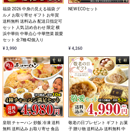
福袋 2026 中身の見える福袋 グ
NEW ECOセット
ルメ お取り寄せ ギフト お年賀
送料無料 送料込み 配送日指定可
セット 人気 詰め合わせ 限定 横
浜中華街 中華点心 中華惣菜 親愛
セット 全7種42個入り
¥ 3,990
¥ 4,260
皇朝 チャーハン 炒飯 冷凍 送料
敬老の日プレゼント ギフト お菓
無料 送料込み お取り寄せ 食品
子 贈り物 送料込み 送料無料 中