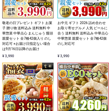
敬老の日プレゼント ギフト お菓
お中元 ギフト 2026 詰め合わせ
子 贈り物 送料込み 送料無料 中
お取り寄せグルメ 人気 ビールに
華惣菜 中華点心 まんじゅう 饅頭
合う 送料無料 送料込み 中華点心
親愛セット 全7種42個入り のし
中華惣菜 親愛セット 全7種42個
対応可 ※お届け日指定ない場合
のし対応可
は9月16日以降のお届け
¥ 3,990
¥ 3,990