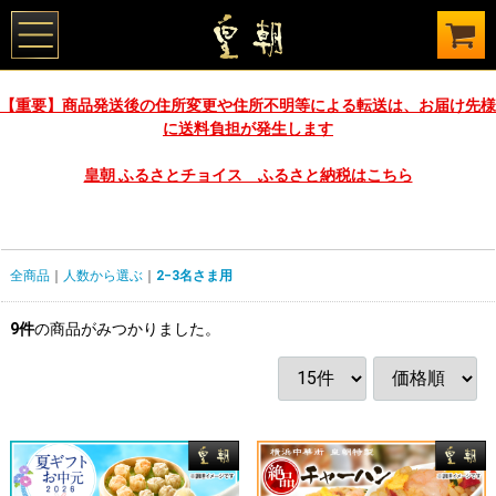
【重要】商品発送後の住所変更や住所不明等による転送は、お届け先様
に送料負担が発生します
皇朝 ふるさとチョイス ふるさと納税はこちら
全商品
人数から選ぶ
2−3名さま用
9
件
の商品がみつかりました。