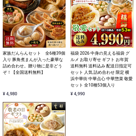
家族だんらんセット 全6種39個
福袋 2026 中身の見える福袋 グ
入り 豚角煮まんが入った豪華な
ルメ お取り寄せ ギフト お年賀
詰め合わせ。贈り物に是非どう
送料無料 送料込み 配送日指定可
ぞ！【全国送料無料】
セット 人気 詰め合わせ 限定 横
浜中華街 中華点心 中華惣菜 敬愛
セット 全10種53個入り
¥ 4,980
¥ 4,990