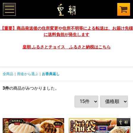
【重要】商品発送後の住所変更や住所不明等による転送は、お届け先様
に送料負担が発生します
皇朝 ふるさとチョイス ふるさと納税はこちら
全商品
用途から選ぶ
お香典返し
3
件
の商品がみつかりました。