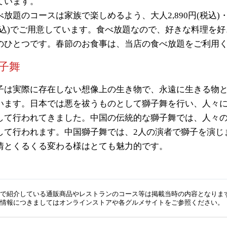
ています。
べ放題のコースは家族で楽しめるよう、大人2,890円(税込)・小学
税込)でご用意しています。食べ放題なので、好きな料理を
のひとつです。春節のお食事は、当店の食べ放題をご利用
子舞
子は実際に存在しない想像上の生き物で、永遠に生きる物
います。日本では悪を祓うものとして獅子舞を行い、人々
して行われてきました。中国の伝統的な獅子舞では、人々
して行われます。中国獅子舞では、2人の演者で獅子を演じ
情とくるくる変わる様はとても魅力的です。
で紹介している通販商品やレストランのコース等は掲載当時の内容となりま
情報につきましてはオンラインストアや各グルメサイトをご参照ください。