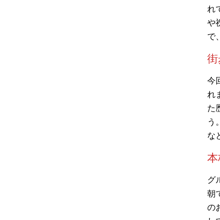
れ
や
で
街
今
れ
た
う
な
本
グ
朝
の