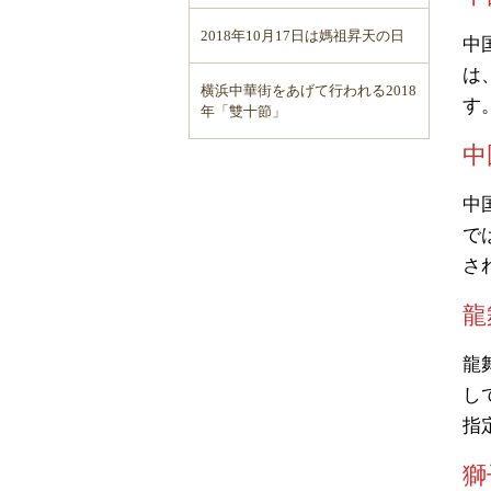
2018年10月17日は媽祖昇天の日
中
は
横浜中華街をあげて行われる2018
す
年「雙十節」
中
中
で
さ
龍
龍
し
指
獅