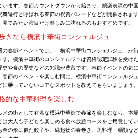
ています。春節カウントダウンから始まり、娯楽表演の中
祝舞遊行と呼ばれる春節の祝賀パレードなどが開催されま
、見てみたい演目だけ楽しみに訪れるのもおすすめです。
歩きなら横濱中華街コンシェルジュ
回の春節イベントでは、「横浜中華街コンシェルジュ」が
ます。横濱中華街のコンシェルジュは資格認定試験を受け
歴史や食の歴史などの知識が豊富です。春節イベントの気
。春節のイベントを楽しむ間に、横濱中華街コンシェルジ
どに乗っていないコアなスポットを教えてもらいましょう
格的な中華料理を楽しむ
ルメの街として有名な横浜中華街で春節を楽しむなら、本
では大人も子どもも楽しめる食べ放題コースをご用意して
お金の形に似た餃子や、縁起物の春巻き、魚料理・麺類など