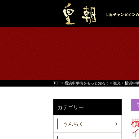
TOP
>
横浜中華街をもっと知ろう
>
観光
>
横浜中
カテゴリー
うんちく