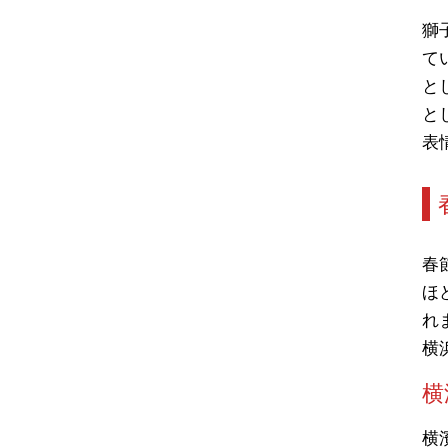
獅
て
と
と
表
春
ほ
れ
横
横
横