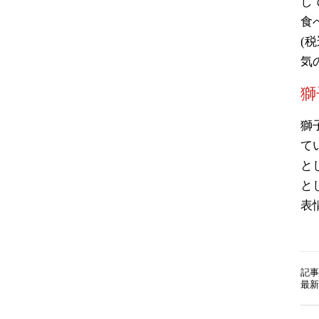
し
食
(
気
獅
獅
て
と
と
表
記事
最新