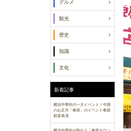
グルメ
観光
歴史
知識
文化
新着記事
横浜中華街の一大イベント！中国
のお正月「春節」のイベント春節
娯楽表演
横浜中華街が賑わう「春節カウン