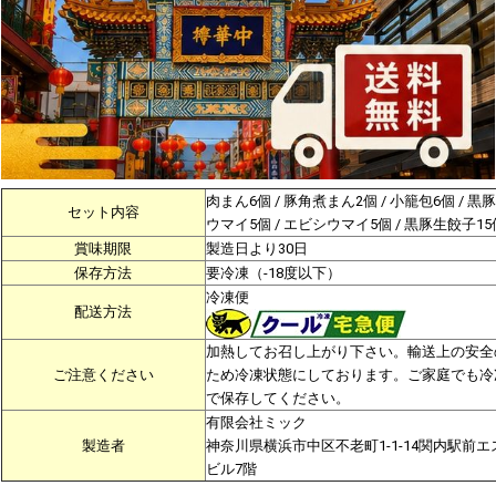
肉まん6個 / 豚角煮まん2個 / 小籠包6個 / 黒
セット内容
ウマイ5個 / エビシウマイ5個 / 黒豚生餃子15
賞味期限
製造日より30日
保存方法
要冷凍（-18度以下）
冷凍便
配送方法
加熱してお召し上がり下さい。輸送上の安全
ご注意ください
ため冷凍状態にしております。ご家庭でも冷
で保存してください。
有限会社ミック
製造者
神奈川県横浜市中区不老町1-1-14関内駅前エ
ビル7階