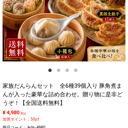
家族だんらんセット 全6種39個入り 豚角煮ま
んが入った豪華な詰め合わせ。贈り物に是非ど
うぞ！【全国送料無料】
¥ 4,980
税込
加算ポイント：50pt
商品コード：
jkds-4980