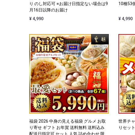
り のし対応可 ※お届け日指定ない場合は9
10種53
月16日以降のお届け
¥ 4,990
¥ 4,990
福袋 2026 中身の見える福袋 グルメ お取
世界チ
り寄せ ギフト お年賀 送料無料 送料込み
りセッ
配送日指定可 セット 人気 詰め合わせ 限