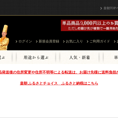
皇朝TOP
ログイン
新規会員登録
お気に入り
ご利用ガイド
品発送後の住所変更や住所不明等による転送は、お届け先様に送料負担
皇朝 ふるさとチョイス ふるさと納税はこちら