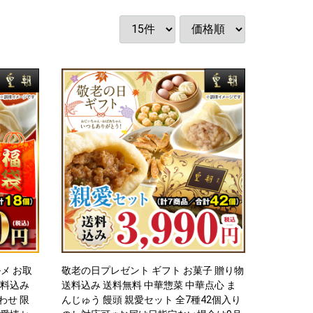
ルメ お取
敬老の日プレゼント ギフト お菓子 贈り物
送料込み
送料込み 送料無料 中華惣菜 中華点心 ま
わせ 限
んじゅう 饅頭 親愛セット 全7種42個入り