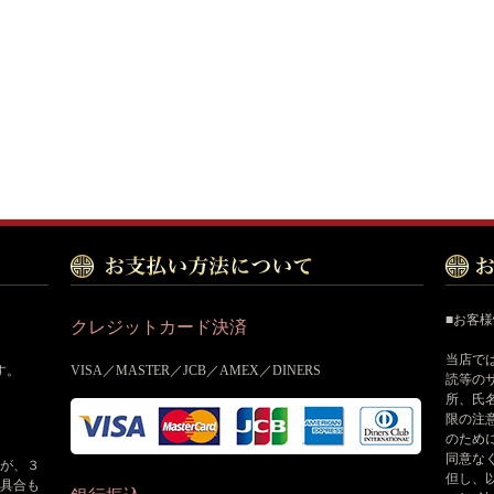
■お客
クレジットカード決済
当店で
す。
VISA／MASTER／JCB／AMEX／DINERS
読等の
所、氏
限の注
のため
同意な
が、３
但し、
具合も