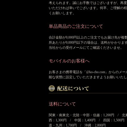
考えられます。誠にお手数ではございますが、再度
いただければ幸いでございます。何卒、ご理解の程
くお願いします。
単品商品のご注文について
合計金額が9,000円以上のご注文でもお届け先が複
所あたりが9,000円以下の場合は、送料がかかりま
当社からの受付メールにてご確認くださいませ。
モバイルのお客様へ
お客さまの携帯電話を「@ko-cho.com」からのメ
能な状態に設定していただきますようお願いいたし
送料について
関東・南東北・北陸・中部・信越：1,200円 / 北
西：1,300円 / 中国：1,400円 / 四国：1,500円
道・九州：1,700円 / 沖縄：2,800円