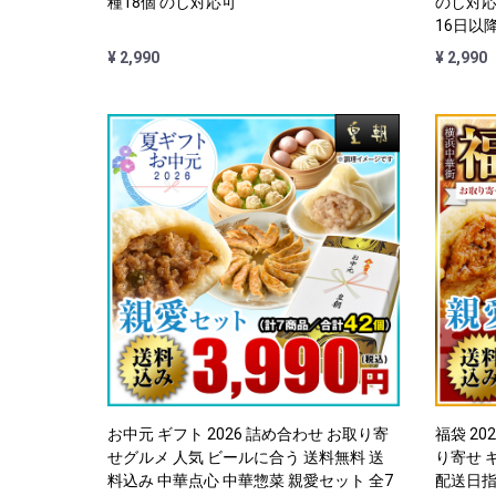
種18個 のし対応可
のし対応
16日以
¥ 2,990
¥ 2,990
お中元 ギフト 2026 詰め合わせ お取り寄
福袋 20
せグルメ 人気 ビールに合う 送料無料 送
り寄せ 
料込み 中華点心 中華惣菜 親愛セット 全7
配送日指