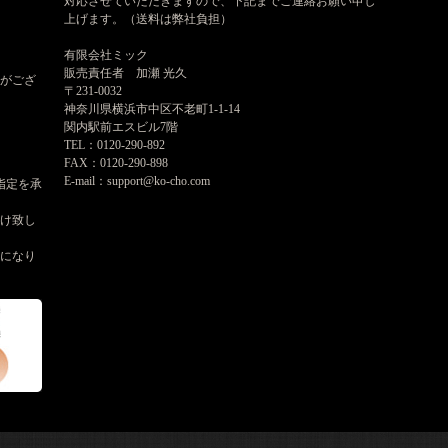
対応させていただきますので、下記までご連絡お願い申し
上げます。（送料は弊社負担）
有限会社ミック
販売責任者 加瀬 光久
がござ
〒231-0032
神奈川県横浜市中区不老町1-1-14
関内駅前エスビル7階
TEL：0120-290-892
FAX：0120-290-898
E-mail：support@ko-cho.com
指定を承
届け致し
けになり