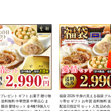
プレゼント ギフト お菓子 贈り物
福袋 2026 中身の見える福袋 グ
 送料無料 中華惣菜 中華点心 ま
り寄せ ギフト お年賀 送料無料 
 饅頭 愛情セット 全4種18個入り
配送日指定可 セット 人気 詰め合