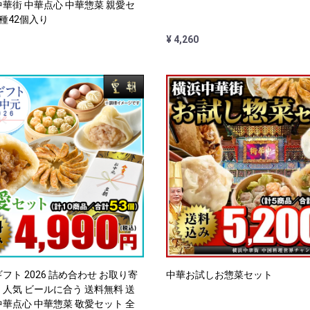
中華街 中華点心 中華惣菜 親愛セ
7種42個入り
¥ 4,260
フト 2026 詰め合わせ お取り寄
中華お試しお惣菜セット
 人気 ビールに合う 送料無料 送
中華点心 中華惣菜 敬愛セット 全