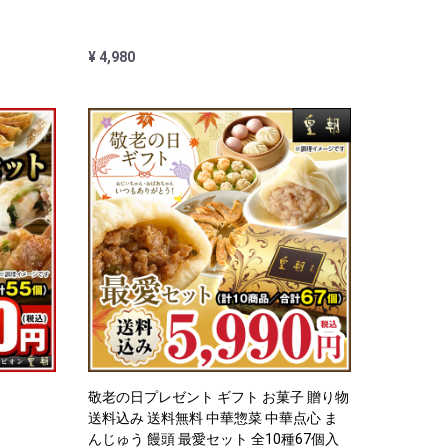
¥ 4,980
敬老の日プレゼント ギフト お菓子 贈り物
送料込み 送料無料 中華惣菜 中華点心 ま
んじゅう 饅頭 最愛セット 全10種67個入