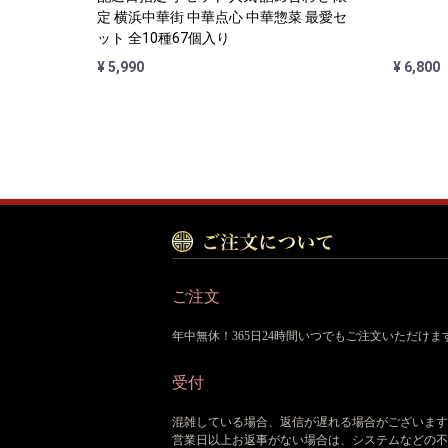
定 横浜中華街 中華点心 中華惣菜 最愛セ
ット 全10種67個入り
¥ 5,990
¥ 6,800
ご注文
年中無休！365日24時間いつでもご注文いただけま
受付
混雑している場合、返信が遅れる場合がございます
営業日以上お返事がない場合は、システムなどの不