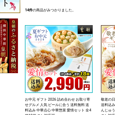
14
件
の商品がみつかりました。
お中元 ギフト 2026 詰め合わせ お取り寄
敬老の日
せグルメ 人気 ビールに合う 送料無料 送
送料込み
料込み 中華点心 中華惣菜 愛情セット 全4
んじゅう