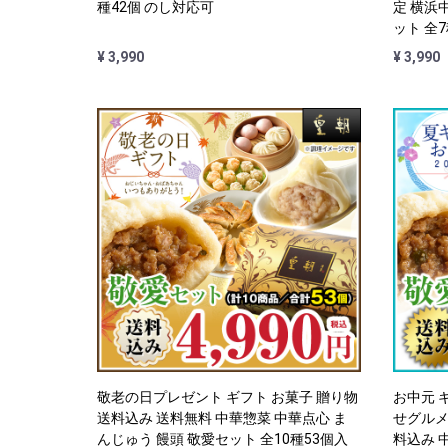
種42個 のし対応可
定 横浜
ット 全
¥ 3,990
¥ 3,990
敬老の日プレゼント ギフト お菓子 贈り物
お中元 ギ
送料込み 送料無料 中華惣菜 中華点心 ま
せグルメ
んじゅう 饅頭 敬愛セット 全10種53個入
料込み 