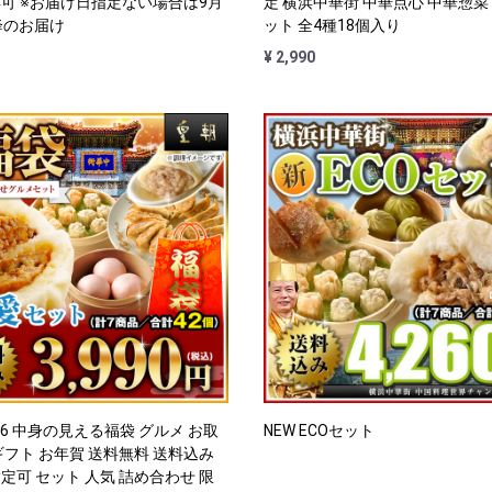
可 ※お届け日指定ない場合は9月
定 横浜中華街 中華点心 中華惣菜
降のお届け
ット 全4種18個入り
¥ 2,990
26 中身の見える福袋 グルメ お取
NEW ECOセット
ギフト お年賀 送料無料 送料込み
定可 セット 人気 詰め合わせ 限