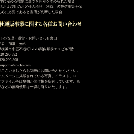
法律に定める権限に基づき開示を求められた場合
当店および他のお客様の権利、利益、名誉信用等を保
ために必要であると当店が判断した場合
イトの管理・運営・お問い合わせ窓口
任者 加瀬 光久
横浜市中区不老町1-1-14関内駅前エスビル7階
20-290-892
20-290-898
support@ko-cho.com
等ございましたらお気軽にお問い合わせください。
ームページに掲載されている写真、イラスト、ロ
びファイル等は皇朝が著作権を所有しています。画
章などの無断使用は一切お断りいたします。