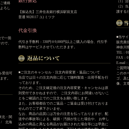
銀行振込
（1）
ご連絡
（2）
よろし
護する
【振込先】三井住友銀行横浜駅前支店
普通 9028117 ユ) ミツク
代金引換
■当サ
数で一箇
代引き手数料：330円※9,000円以上ご購入の場合、代引手
販売責
すので、
数料はサービスさせていただきます。
神奈川県
TEL：01
FAX：01
E-mail：
ご質問
■ご注文のキャンセル・注文内容変更・返品について
このホ
ール受信可
当店では日々の注文内容に応じて随時製造・出荷手配を行
ゴ、及
ます。
っております。
像、文
そのため、ご注文確定後の注文内容変更・キャンセルは原
則受付できかねますので、 ご注文内容にお間違いがないこ
とをご確認の上でのご注文をお願い致します。
また、お客様都合でのご返品・ご返金は受け付けておりま
せんのでご了承下さいませ。
なお、商品の品質には万全の注意を払っておりますが、配
東北・関
送中の事故等による、破損・汚損が生じた場合や、 お申し
 / 北海
込みの商品と異なる商品がお届けされた場合等には早急に