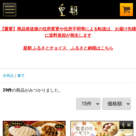
【重要】商品発送後の住所変更や住所不明等による転送は、お届け先様
に送料負担が発生します
皇朝 ふるさとチョイス ふるさと納税はこちら
全商品
全て
39
件
の商品がみつかりました。