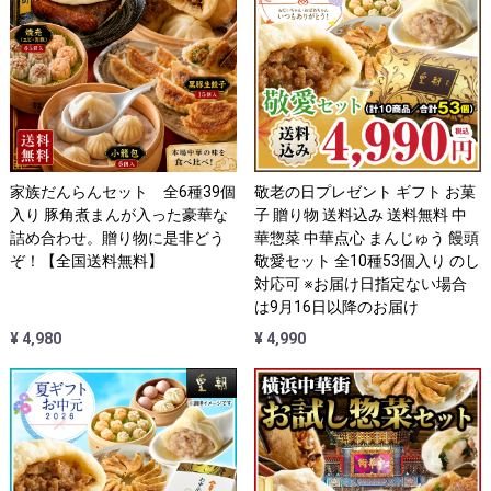
家族だんらんセット 全6種39個
敬老の日プレゼント ギフト お菓
入り 豚角煮まんが入った豪華な
子 贈り物 送料込み 送料無料 中
詰め合わせ。贈り物に是非どう
華惣菜 中華点心 まんじゅう 饅頭
ぞ！【全国送料無料】
敬愛セット 全10種53個入り のし
対応可 ※お届け日指定ない場合
は9月16日以降のお届け
¥ 4,980
¥ 4,990