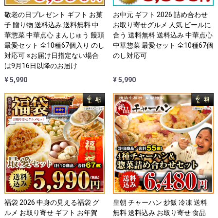
敬老の日プレゼント ギフト お菓
お中元 ギフト 2026 詰め合わせ
子 贈り物 送料込み 送料無料 中
お取り寄せグルメ 人気 ビールに
華惣菜 中華点心 まんじゅう 饅頭
合う 送料無料 送料込み 中華点心
最愛セット 全10種67個入り のし
中華惣菜 最愛セット 全10種67個
対応可 ※お届け日指定ない場合
のし対応可
は9月16日以降のお届け
¥ 5,990
¥ 5,990
福袋 2026 中身の見える福袋 グ
皇朝 チャーハン 炒飯 冷凍 送料
ルメ お取り寄せ ギフト お年賀
無料 送料込み お取り寄せ 食品