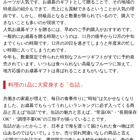
ルーツが人気です。お歳暮のギフトとして贈ることで、その地域の
特産品の紹介もできて、売上にも貢献できるということが人気の理
由です。しかし、特級品となると数量が限られているので、購入で
きないことも多いのが現状です。
人気お歳暮ギフトを贈るには、早めのご予約購入がおすすめです。
一般的にお歳暮を贈る時期というのは、11月の後半から12月の中旬
までくらいの時期です。12月の20日を過ぎてしまうと年度末の忙し
い時期に入ってしまうためです。
今年も、数量限定で作られた特別なフルーツギフトがすでに予約発
売されています。いつもは食べられない高級なフルーツに加えて、
地方応援のお歳暮ギフトは喜ばれることまちがいなしです。
料理の1品に大変身する「缶詰」
共働きの家庭が増えて、毎日の食事作りに“時短”は欠かせなくなり
ました。お歳暮でもらってうれしいランキングに必ず入ってくる商
品と言えば“缶詰”です。缶詰の魅力と言えば、“常温OK”・“長期保存
OK”・“調理不要OK”の三拍子が揃っていることです。
缶詰があったからこそ、日本まで海を渡って届けられた食べ物は沢
山あるのではないでしょうか。売り切れ間違いなしの商品と言え
ば“限定”の缶詰です。季節限定で作られる鯖缶や鮪缶など、海の食