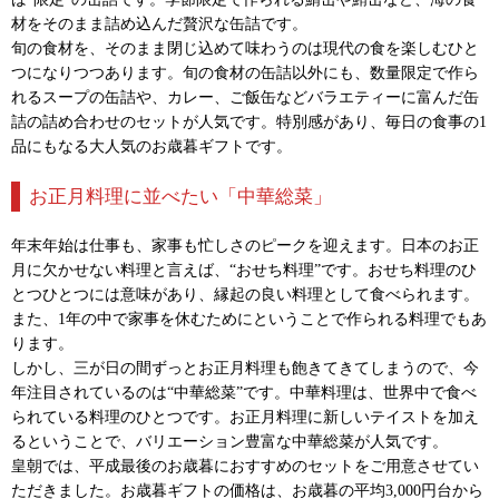
材をそのまま詰め込んだ贅沢な缶詰です。
旬の食材を、そのまま閉じ込めて味わうのは現代の食を楽しむひと
つになりつつあります。旬の食材の缶詰以外にも、数量限定で作ら
れるスープの缶詰や、カレー、ご飯缶などバラエティーに富んだ缶
詰の詰め合わせのセットが人気です。特別感があり、毎日の食事の1
品にもなる大人気のお歳暮ギフトです。
お正月料理に並べたい「中華総菜」
年末年始は仕事も、家事も忙しさのピークを迎えます。日本のお正
月に欠かせない料理と言えば、“おせち料理”です。おせち料理のひ
とつひとつには意味があり、縁起の良い料理として食べられます。
また、1年の中で家事を休むためにということで作られる料理でもあ
ります。
しかし、三が日の間ずっとお正月料理も飽きてきてしまうので、今
年注目されているのは“中華総菜”です。中華料理は、世界中で食べ
られている料理のひとつです。お正月料理に新しいテイストを加え
るということで、バリエーション豊富な中華総菜が人気です。
皇朝では、平成最後のお歳暮におすすめのセットをご用意させてい
ただきました。お歳暮ギフトの価格は、お歳暮の平均3,000円台から