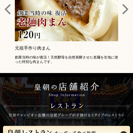
元祖手作り肉まん
元祖手
は粉末抹茶
創業当時の味が復活！天然酵母を自然発酵させた老麺を生地に使
創業当時
った特別な肉まんです。
った特別
h3>